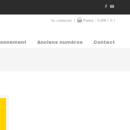
|
Se connecter
Panier :
0,00
€
( 0 )
bonnement
Anciens numéros
Contact