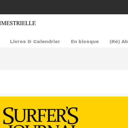
Livres & Calendrier
En kiosque
(Ré) A