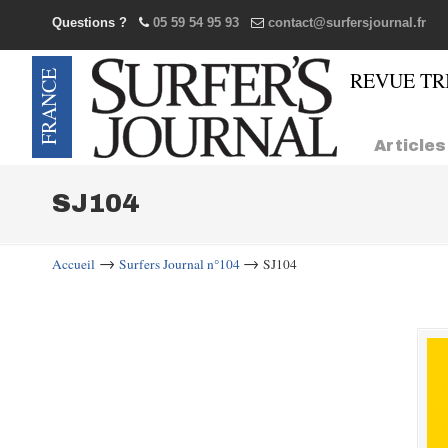
Questions ?
05 59 54 95 93
contact@surfersjournal.fr
Navigation
Articles
SJ104
→
→
Accueil
Surfers Journal n°104
SJ104