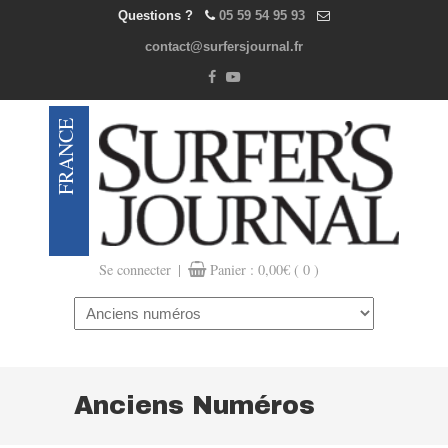
Questions ?
05 59 54 95 93
contact@surfersjournal.fr
|
Se connecter
Panier :
0,00
€
( 0 )
Navigation
Anciens Numéros