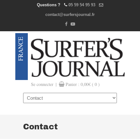
Questions ?
05 59 54 95 93
contact@surfersjournal.fr
|
Se connecter
Panier :
0,00
€
( 0 )
Navigation
Contact