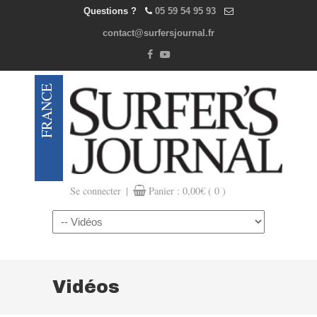
Questions ?
05 59 54 95 93
contact@surfersjournal.fr
|
Se connecter
Panier :
0,00
€
( 0 )
Navigation
Vidéos