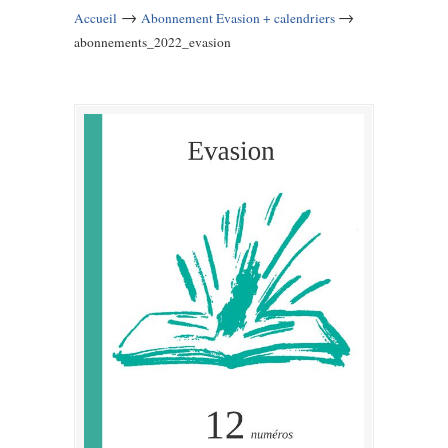
→
→
Accueil
Abonnement Evasion + calendriers
abonnements_2022_evasion