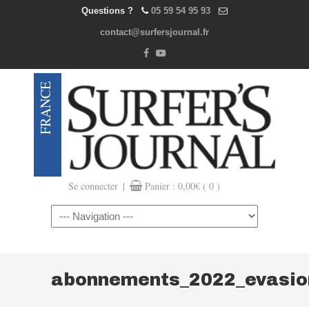
Questions ?
05 59 54 95 93
contact@surfersjournal.fr
|
Se connecter
Panier :
0,00
€
( 0 )
Navigation
abonnements_2022_evasio