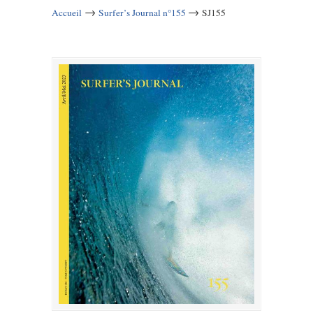
→
→
Accueil
Surfer’s Journal n°155
SJ155