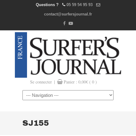
Questions ?
05 59 54 95 93
contact@surfersjournal.fr
|
Se connecter
Panier :
0,00
€
( 0 )
Navigation
SJ155