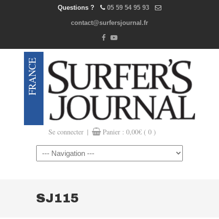
Questions ?
05 59 54 95 93
contact@surfersjournal.fr
|
Se connecter
Panier :
0,00
€
( 0 )
Navigation
SJ115