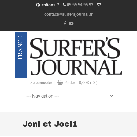
Questions ?
05 59 54 95 93
contact@surfersjournal.fr
|
Se connecter
Panier :
0,00
€
( 0 )
Navigation
Joni et Joel1