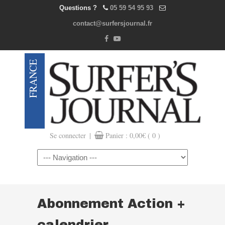
Questions ?
05 59 54 95 93
contact@surfersjournal.fr
|
Se connecter
Panier :
0,00
€
( 0 )
Navigation
Abonnement Action +
calendrier