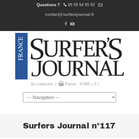
Questions ?
05 59 54 95 93
contact@surfersjournal.fr
|
Se connecter
Panier :
0,00
€
( 0 )
Navigation
Surfers Journal n°117