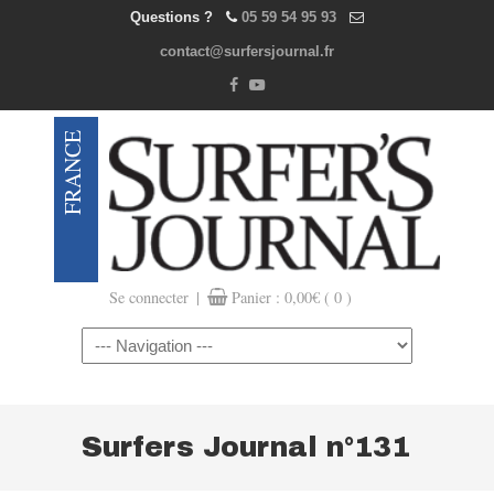
Questions ?
05 59 54 95 93
contact@surfersjournal.fr
|
Se connecter
Panier :
0,00
€
( 0 )
Navigation
Surfers Journal n°131