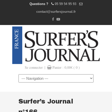
Questions ?
05 59 54 95 93
contact@surfersjournal.fr
|
Se connecter
Panier :
0,00
€
( 0 )
Navigation
Surfer’s Journal
n°166