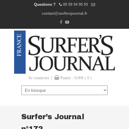
Questions ?
05 59 54 95 93
contact@surfersjournal.fr
|
Se connecter
Panier :
0,00
€
( 0 )
Navigation
Surfer’s Journal
n°172