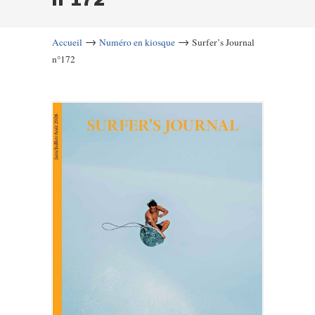
→
→
Accueil
Numéro en kiosque
Surfer’s Journal
n°172