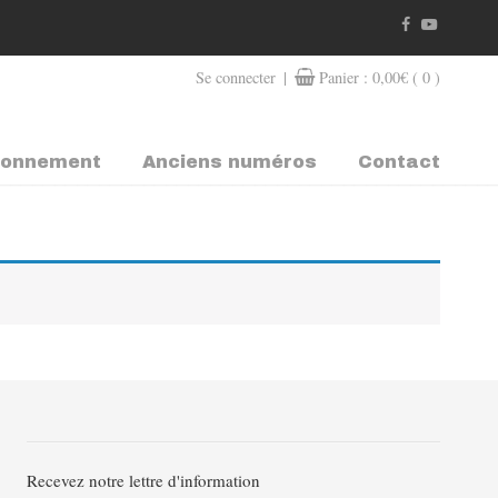
|
Se connecter
Panier :
0,00
€
( 0 )
bonnement
Anciens numéros
Contact
Recevez notre lettre d'information