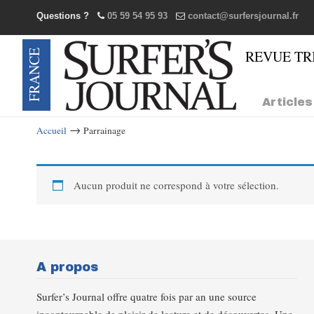
Questions ?
05 59 54 95 93
contact@surfersjournal.fr
Navigation
Articles
→
Accueil
Parrainage
Aucun produit ne correspond à votre sélection.
A propos
Surfer’s Journal offre quatre fois par an une source