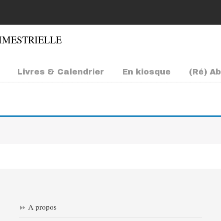
Livres & Calendrier
En kiosque
(Ré) A
A propos