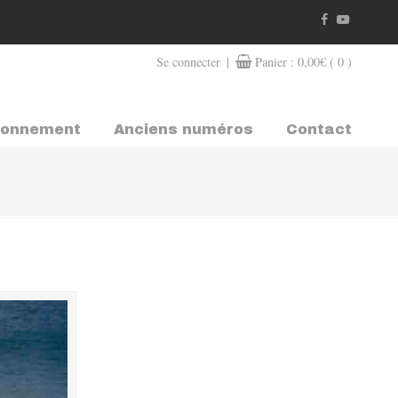
|
Se connecter
Panier :
0,00
€
( 0 )
bonnement
Anciens numéros
Contact