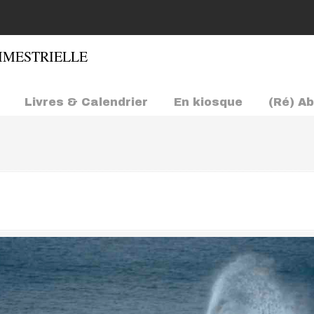
Livres & Calendrier
En kiosque
(Ré) A