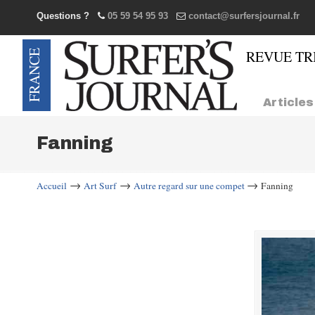
Questions ?
05 59 54 95 93
contact@surfersjournal.fr
Navigation
Articles
Fanning
→
→
→
Accueil
Art Surf
Autre regard sur une compet
Fanning