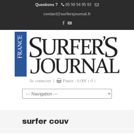
Questions ?
05 59 54 95 93
contact@surfersjournal.fr
|
Se connecter
Panier :
0,00
€
( 0 )
Navigation
surfer couv