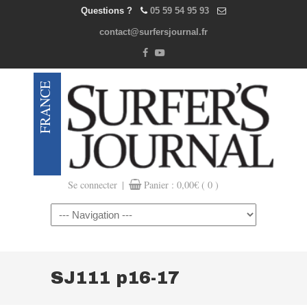
Questions ?
05 59 54 95 93
contact@surfersjournal.fr
|
Se connecter
Panier :
0,00
€
( 0 )
Navigation
SJ111 p16-17