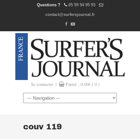
Questions ?
05 59 54 95 93
contact@surfersjournal.fr
|
Se connecter
Panier :
0,00
€
( 0 )
Navigation
couv 119