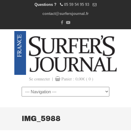
Questions ?
05 59 54 95 93
contact@surfersjournal.fr
|
Se connecter
Panier :
0,00
€
( 0 )
Navigation
IMG_5988