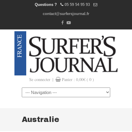
Questions ?
05 59 54 95 93
contact@surfersjournal.fr
|
Se connecter
Panier :
0,00
€
( 0 )
Navigation
Australie