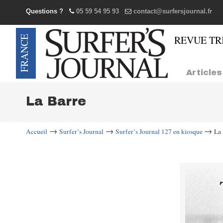
Questions ?
05 59 54 95 93
contact@surfersjournal.fr
Navigation
Articles
La Barre
→
→
→
Accueil
Surfer’s Journal
Surfer’s Journal 127 en kiosque
La 