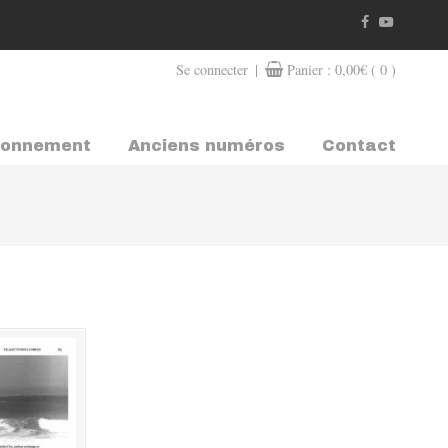
|
Se connecter
Panier :
0,00
€
( 0 )
bonnement
Anciens numéros
Contact