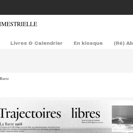
Livres & Calendrier
En kiosque
(Ré) A
Barre