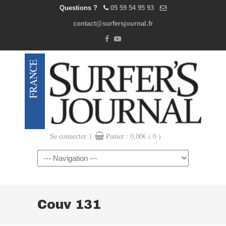
Questions ?
05 59 54 95 93
contact@surfersjournal.fr
|
Se connecter
Panier :
0,00
€
( 0 )
Navigation
Couv 131