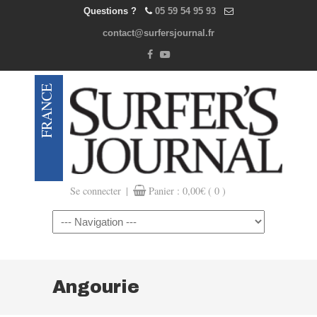
Questions ?
05 59 54 95 93
contact@surfersjournal.fr
|
Se connecter
Panier :
0,00
€
( 0 )
Navigation
Angourie