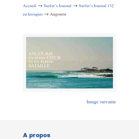
→
→
Accueil
Surfer’s Journal
Surfer’s Journal 132
→
en kiosques
Angourie
Image suivante
A propos