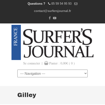
Questions ?
05 59 54 95 93
contact@surfersjournal.fr
|
Se connecter
Panier :
0,00
€
( 0 )
Navigation
Gilley