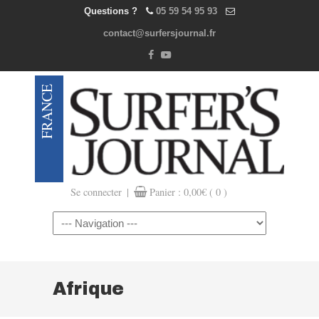
Questions ?
05 59 54 95 93
contact@surfersjournal.fr
|
Se connecter
Panier :
0,00
€
( 0 )
Navigation
Afrique