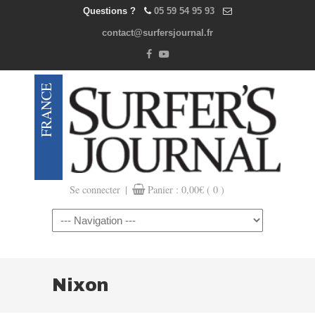
Questions ?
05 59 54 95 93
contact@surfersjournal.fr
|
Se connecter
Panier :
0,00
€
( 0 )
Navigation
Nixon