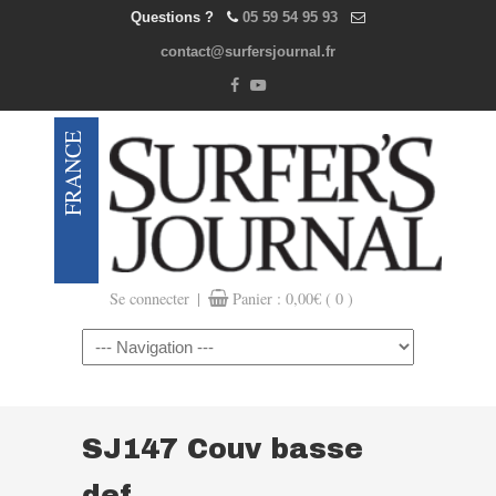
Questions ?
05 59 54 95 93
contact@surfersjournal.fr
|
Se connecter
Panier :
0,00
€
( 0 )
Navigation
SJ147 Couv basse
def