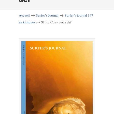
→
→
Accueil
Surfer’s Journal
Surfer’s journal 147
→
en kiosques
SJ147 Couv basse def