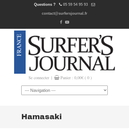
Questions ?
05 59 54 95 93
contact@surfersjournal.fr
|
Se connecter
Panier :
0,00
€
( 0 )
Navigation
Hamasaki