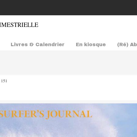
Livres & Calendrier
En kiosque
(Ré) A
 151