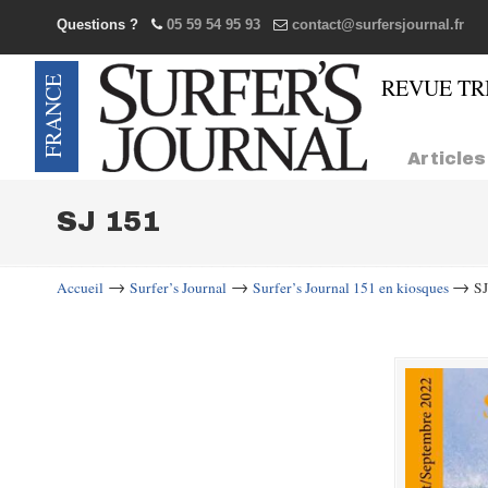
Questions ?
05 59 54 95 93
contact@surfersjournal.fr
Navigation
Articles
SJ 151
→
→
→
Accueil
Surfer’s Journal
Surfer’s Journal 151 en kiosques
SJ