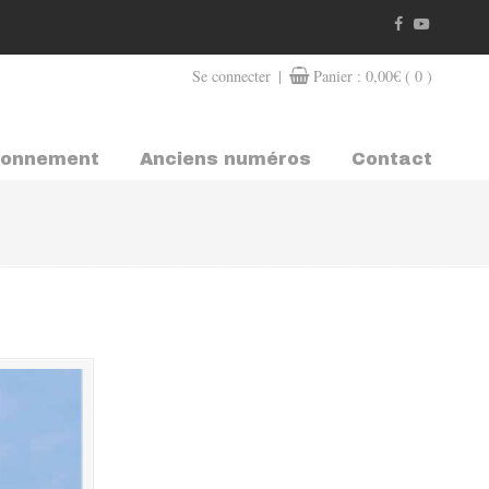
|
Se connecter
Panier :
0,00
€
( 0 )
bonnement
Anciens numéros
Contact