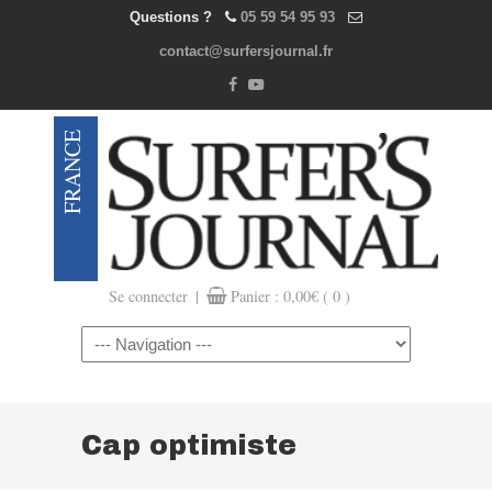
Questions ?
05 59 54 95 93
contact@surfersjournal.fr
|
Se connecter
Panier :
0,00
€
( 0 )
Navigation
Cap optimiste