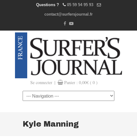
Questions ?
05 59 54 95 93
contact@surfersjournal.fr
|
Se connecter
Panier :
0,00
€
( 0 )
Navigation
Kyle Manning