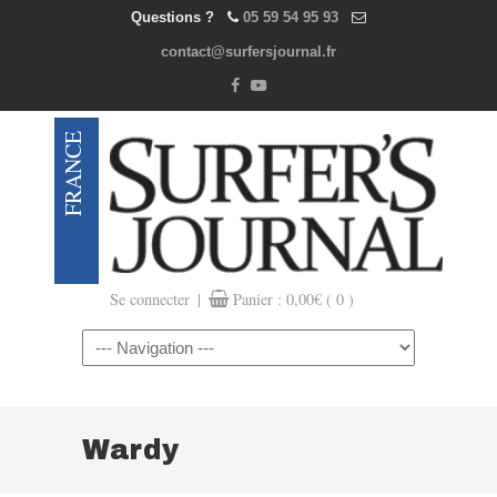
Questions ?
05 59 54 95 93
contact@surfersjournal.fr
|
Se connecter
Panier :
0,00
€
( 0 )
Navigation
Wardy