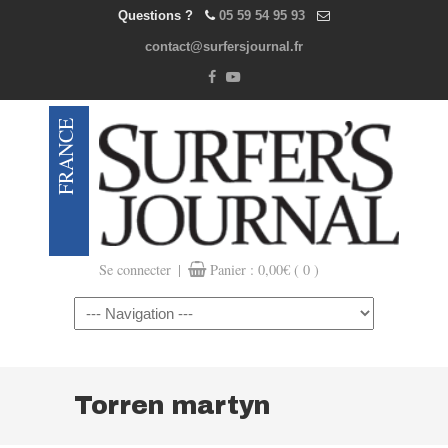
Questions ?
05 59 54 95 93
contact@surfersjournal.fr
|
Se connecter
Panier :
0,00
€
( 0 )
Navigation
Torren martyn