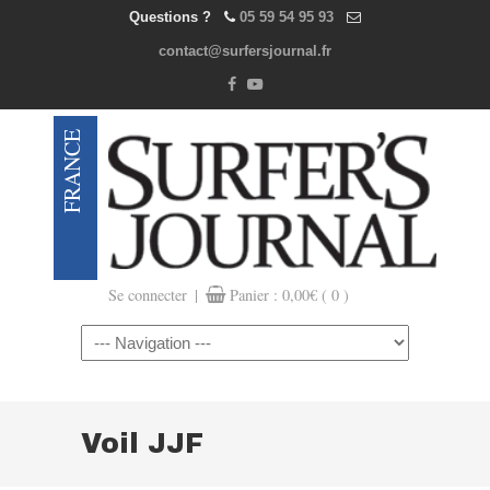
Questions ?
05 59 54 95 93
contact@surfersjournal.fr
|
Se connecter
Panier :
0,00
€
( 0 )
Navigation
Voil JJF