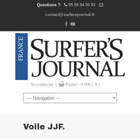
Questions ?
05 59 54 95 93
contact@surfersjournal.fr
|
Se connecter
Panier :
0,00
€
( 0 )
Navigation
Voile JJF.