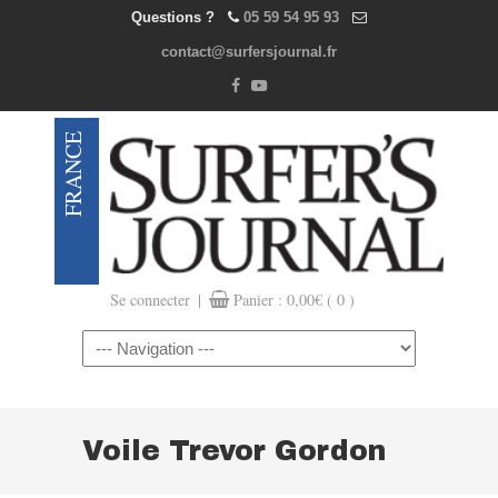
Questions ?
05 59 54 95 93
contact@surfersjournal.fr
|
Se connecter
Panier :
0,00
€
( 0 )
Navigation
Voile Trevor Gordon