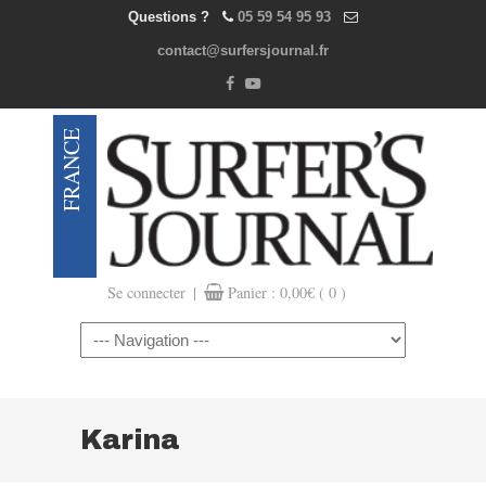
Questions ?
05 59 54 95 93
contact@surfersjournal.fr
|
Se connecter
Panier :
0,00
€
( 0 )
Navigation
Karina