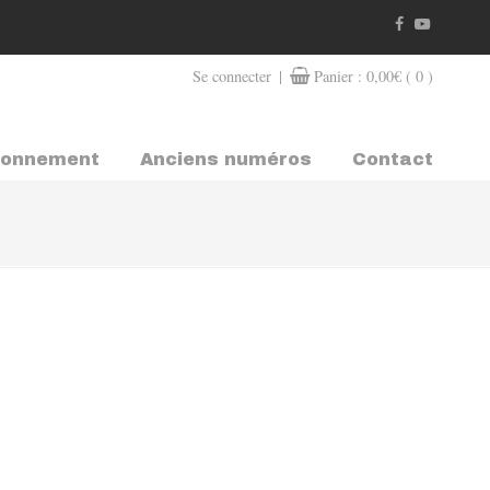
|
Se connecter
Panier :
0,00
€
( 0 )
bonnement
Anciens numéros
Contact