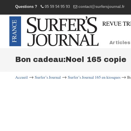
Questions ?
05 59 54 95 93
contact@surfersjournal.fr
Navigation
Articles
Bon cadeau:Noel 165 copie
→
→
→
Accueil
Surfer’s Journal
Surfer’s Journal 165 en kiosques
Bo