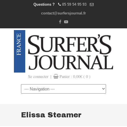
Questions ?
05 59 54 95 93
contact@surfersjournal.fr
|
Se connecter
Panier :
0,00
€
( 0 )
Navigation
Elissa Steamer