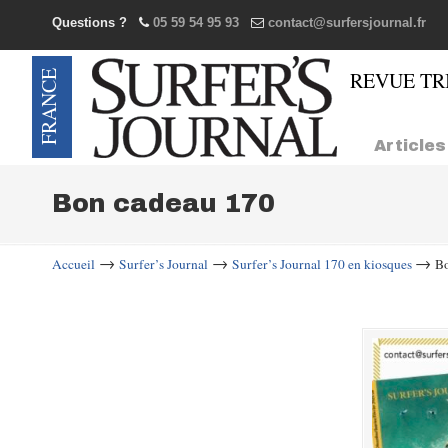
Questions ?
05 59 54 95 93
contact@surfersjournal.fr
Navigation
Articles
Bon cadeau 170
→
→
→
Accueil
Surfer’s Journal
Surfer’s Journal 170 en kiosques
Bo