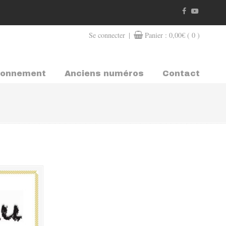
|
Se connecter
Panier :
0,00
€
( 0 )
bonnement
Anciens numéros
Contact