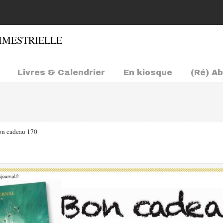
Livres & Calendrier
En kiosque
(Ré) A
n cadeau 170