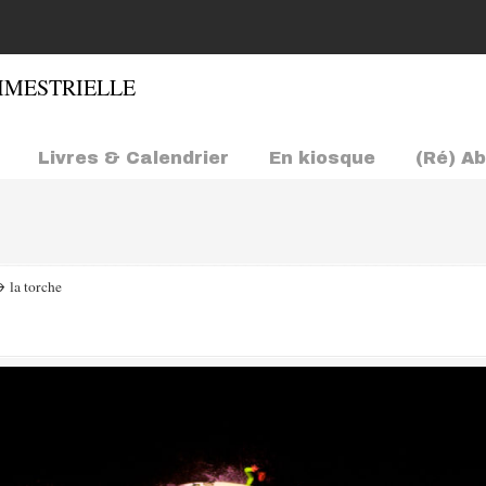
Livres & Calendrier
En kiosque
(Ré) A
→
la torche