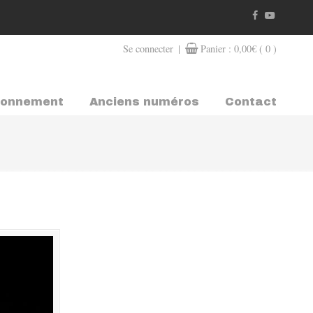
|
Se connecter
Panier :
0,00
€
( 0 )
bonnement
Anciens numéros
Contact