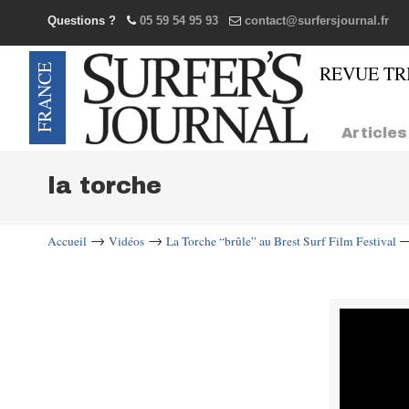
Questions ?
05 59 54 95 93
contact@surfersjournal.fr
Navigation
Articles
la torche
→
→
Accueil
Vidéos
La Torche “brûle” au Brest Surf Film Festival