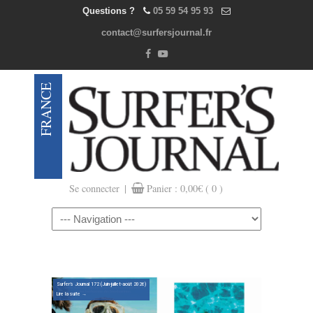
Questions ?
05 59 54 95 93
contact@surfersjournal.fr
|
Se connecter
Panier :
0,00
€
( 0 )
Navigation
Surfer’s Journal 172 (Juin-juillet-août 2026)
Lire la suite →