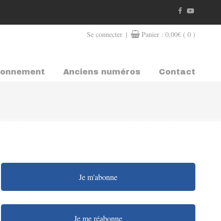
|
Se connecter
Panier :
0,00
€
( 0 )
bonnement
Anciens numéros
Contact
Je m'abonne
Je me réabonne