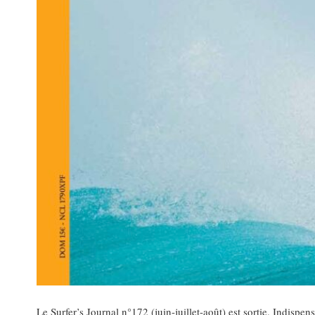
Le Surfer’s Journal n°172 (juin-juillet-août) est sortie. Indisp