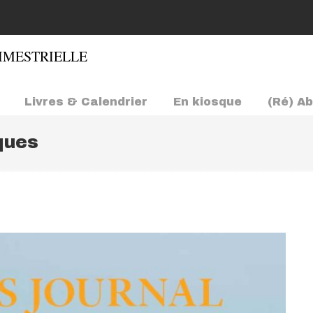
Livres & Calendrier
En kiosque
(Ré) A
ques