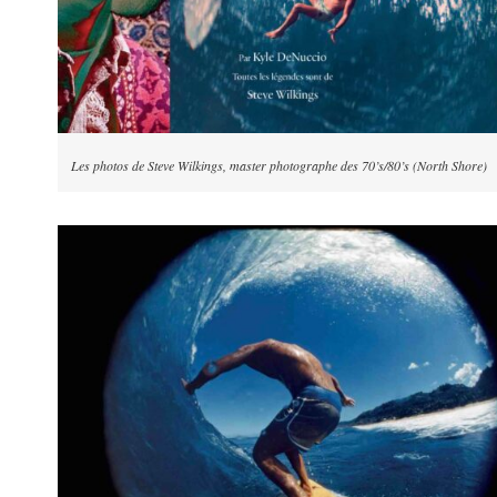
Les photos de Steve Wilkings, master photographe des 70’s/80’s (North Shore)