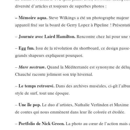
diversité d’articles et toujours de superbes photos :
– Mémoire aqua.
Steve Wilkings a été un photographe majeur 
appareil fixé sur la board de Gerry Lopez à Pipeline ! Présenta
Journée avec Laird Hamilton.
–
Rencontre chez lui pour une 
Egg fun.
–
Issu de la révolution du shortboard, ce design passe
grands shapeurs expliquent pourquoi.
.
–
Mare nostrum
Quand la Méditerranée est synonyme de déluge 
Chauché raconte joliment son trip hivernal.
Le temps retrouvé.
–
Dans des archives muséales, ci-gît l’al
style de surf, tout une époque.
Une île pop.
–
Le duo d’artistes, Nathalie Verlinden et Maxime 
de contes qui nous emmènent dans leur île colorée et étoilée.
Portfolio de Nick Green.
–
La photo au cœur de l’action mais a