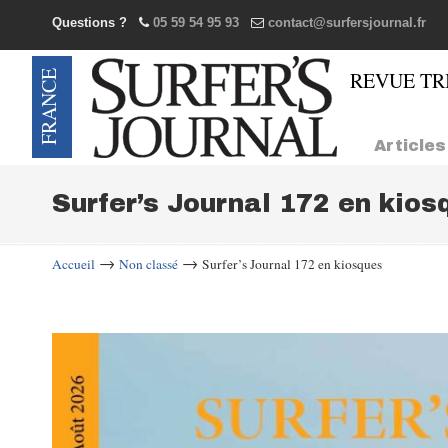
Questions ?
05 59 54 95 93
contact@surfersjournal.fr
Navigation
Articles
Surfer’s Journal 172 en kios
→
→
Accueil
Non classé
Surfer’s Journal 172 en kiosques