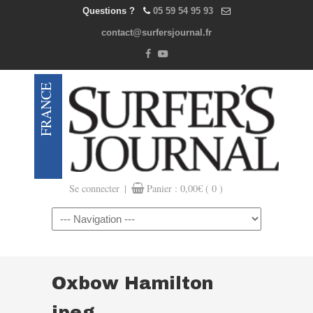
Questions ?
05 59 54 95 93
contact@surfersjournal.fr
|
Se connecter
Panier :
0,00
€
( 0 )
Navigation
Oxbow Hamilton
jpeg