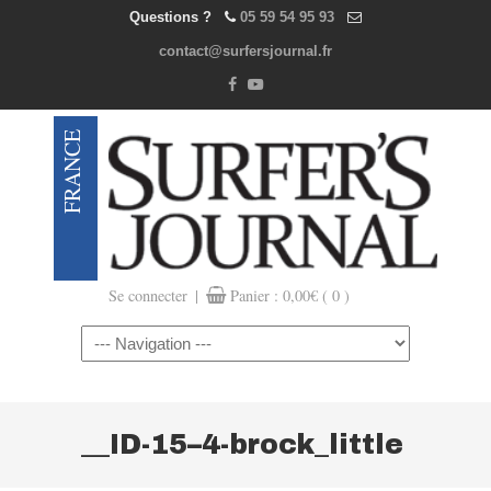
Questions ?
05 59 54 95 93
contact@surfersjournal.fr
|
Se connecter
Panier :
0,00
€
( 0 )
Navigation
__ID-15–4-brock_little