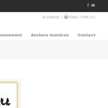
|
Se connecter
Panier :
0,00
€
( 0 )
bonnement
Anciens numéros
Contact