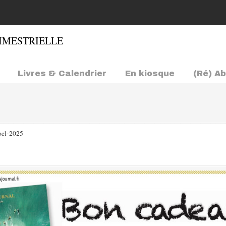
Livres & Calendrier
En kiosque
(Ré) A
oel-2025