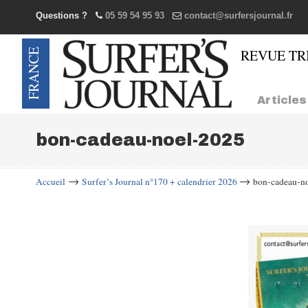
Questions ?
05 59 54 95 93
contact@surfersjournal.fr
Navigation
Articles
bon-cadeau-noel-2025
→
→
Accueil
Surfer’s Journal n°170 + calendrier 2026
bon-cadeau-n