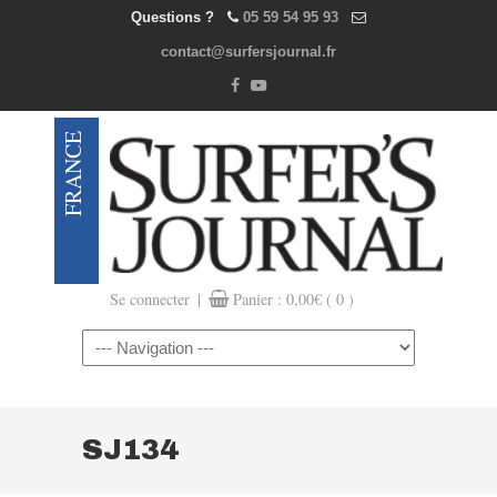
Questions ?
05 59 54 95 93
contact@surfersjournal.fr
|
Se connecter
Panier :
0,00
€
( 0 )
Navigation
SJ134