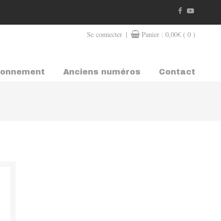
|
Se connecter
Panier :
0,00
€
( 0 )
bonnement
Anciens numéros
Contact