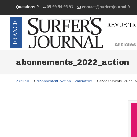
Questions ?
05 59 54 95 93
contact@surfersjournal.fr
Navigation
Articles
abonnements_2022_action
→
→
Accueil
Abonnement Action + calendrier
abonnements_2022_a