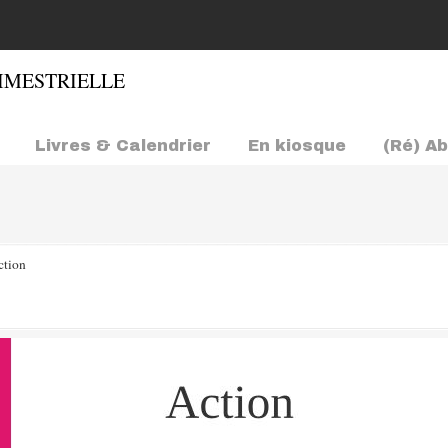
Livres & Calendrier
En kiosque
(Ré) A
ction