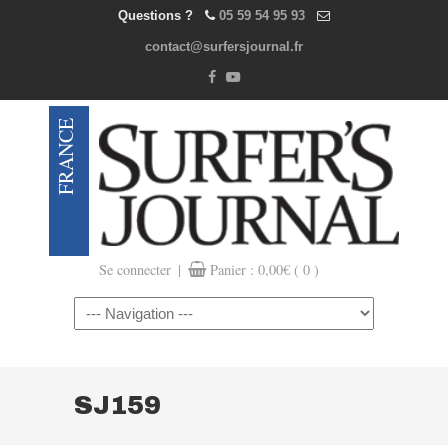
Questions ?
05 59 54 95 93
contact@surfersjournal.fr
|
Se connecter
Panier :
0,00
€
( 0 )
Navigation
SJ159