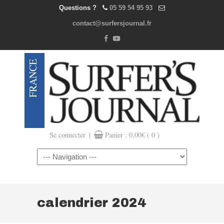
Questions ?
05 59 54 95 93
contact@surfersjournal.fr
|
Se connecter
Panier :
0,00
€
( 0 )
Navigation
calendrier 2024